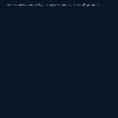
ventas procesadas
viajeros gestionados
onboarding exprés