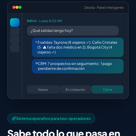
Destia · Panel inteligente
NIA · Lunes 8:02 AM
¿Qué salidas tengo hoy?
3 salidas: Tayrona (8 viajeros ✓), Caño Cristales
(5 · ⚠ falta doc médico en 2), Bogotá City (4
viajeros ✓)
CRM: 7 prospectos sin seguimiento · 1 pago
pendiente de confirmación
Nuevo
En cotización
Cierre
Sistema operativo para tour operadores
Sabe todo lo que pasa en