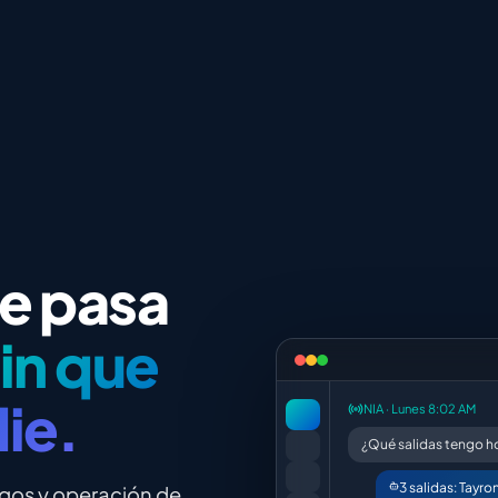
ue pasa
in que
ie.
NIA · Lunes 8:02 AM
¿Qué salidas tengo h
3 salidas: Tayro
agos y operación de