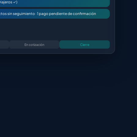
viajeros ✓)
tos sin seguimiento · 1 pago pendiente de confirmación
En cotización
Cierre