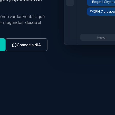
Bogotá City (4 
CRM: 7 prospec
cómo van las ventas, qué
 en segundos, desde el
Nuevo
Conoce a NIA