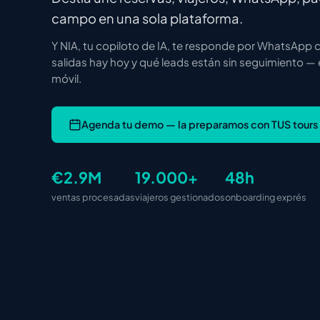
campo en una sola plataforma.
Y NIA, tu copiloto de IA, te responde por WhatsApp 
salidas hay hoy y qué leads están sin seguimiento —
móvil.
Agenda tu demo — la preparamos con TUS tours
€2.9M
19.000+
48h
ventas procesadas
viajeros gestionados
onboarding exprés