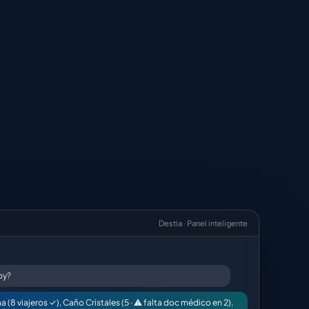
Destia · Panel inteligente
oy?
na (8 viajeros ✓), Caño Cristales (5 · ⚠ falta doc médico en 2),