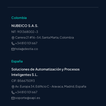
Colombia
NUBEICO S.A.S.
NIT: 901368002-3
Carrera 21 #16-54, Santa Marta, Colombia
+34 810 101 667
hola@destia.co
España
Soluciones de Automatización y Procesos
Inteligentes S.L.
CIF: B56675093
Av. Europa 34, Edificio C - Aravaca, Madrid, España
+34 810 101 667
soporte@sapi.es