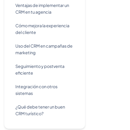
Ventajas de implementar un
CRM en tu agencia
Cómo mejora la experiencia
del cliente
Uso del CRM en campañas de
marketing
Seguimiento y postventa
eficiente
Integración con otros
sistemas
¿Qué debe tener un buen
CRM turístico?