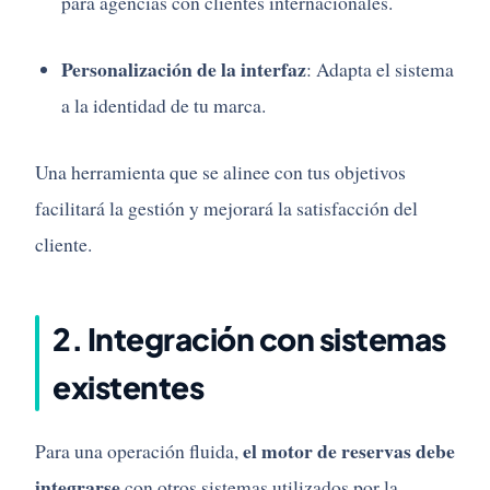
para
agencias
con
clientes
internacionales.
Personalización
de
la
interfaz
:
Adapta
el
sistema
a
la
identidad
de
tu
marca.
Una
herramienta
que
se
alinee
con
tus
objetivos
facilitará
la
gestión
y
mejorará
la
satisfacción
del
cliente.
2.
Integración
con
sistemas
existentes
el
motor
de
reservas
debe
Para
una
operación
fluida,
integrarse
con
otros
sistemas
utilizados
por
la