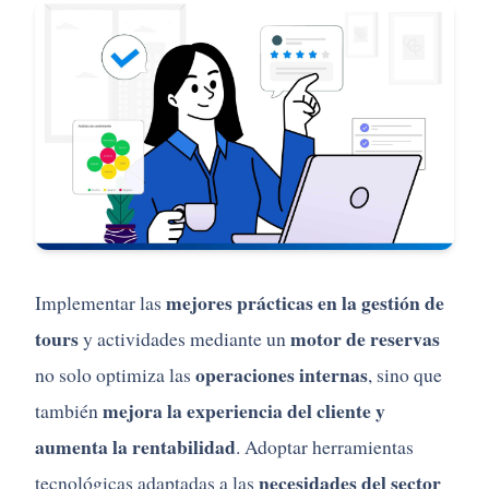
mejores
prácticas
en
la
gestión
de
Implementar
las
tours
motor
de
reservas
y
actividades
mediante
un
operaciones
internas
no
solo
optimiza
las
,
sino
que
mejora
la
experiencia
del
cliente
y
también
aumenta
la
rentabilidad
.
Adoptar
herramientas
necesidades
del
sector
tecnológicas
adaptadas
a
las