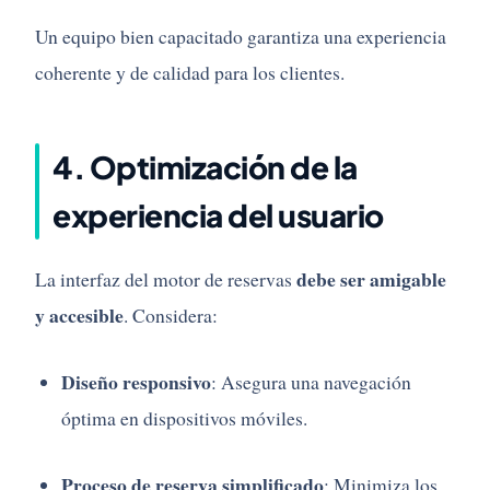
Un
equipo
bien
capacitado
garantiza
una
experiencia
coherente
y
de
calidad
para
los
clientes.
4.
Optimización
de
la
experiencia
del
usuario
debe
ser
amigable
La
interfaz
del
motor
de
reservas
y
accesible
.
Considera:
Diseño
responsivo
:
Asegura
una
navegación
óptima
en
dispositivos
móviles.
Proceso
de
reserva
simplificado
:
Minimiza
los