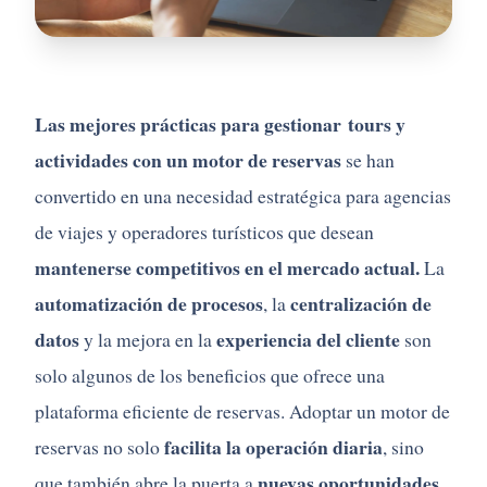
Las
mejores
prácticas
para gestionar
tours
y
actividades
con
un
motor
de
reservas
se
han
convertido
en
una
necesidad
estratégica
para
agencias
de
viajes
y
operadores
turísticos
que
desean
mantenerse
competitivos
en
el
mercado
actual.
La
automatización
de
procesos
centralización
de
,
la
datos
experiencia
del
cliente
y
la
mejora
en
la
son
solo
algunos
de
los
beneficios
que
ofrece
una
plataforma
eficiente
de
reservas.
Adoptar
un
motor
de
facilita
la
operación
diaria
reservas
no
solo
,
sino
nuevas
oportunidades
que
también
abre
la
puerta
a