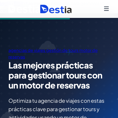
Inicio
›
Blog
›
Las mejores prácticas para gestionar tours
con un motor de reservas
agencias de viajes
gestión de tours
motor de
reservas
Las mejores prácticas
para gestionar tours con
un motor de reservas
Optimiza tu agencia de viajes con estas
prácticas clave para gestionar tours y
actividades usando un motor de