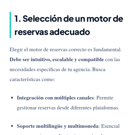
1.
Selección
de
un
motor
de
reservas
adecuado
Elegir
el
motor
de
reservas
correcto
es
fundamental.
Debe
ser
intuitivo,
escalable
y
compatible
con
las
necesidades
específicas
de
tu
agencia.
Busca
características
como:
Integración
con
múltiples
canales
:
Permite
gestionar
reservas
desde
diferentes
plataformas.
Soporte
multilingüe
y
multimoneda
:
Esencial