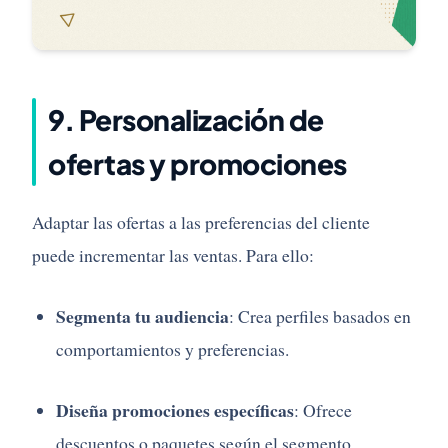
9.
Personalización
de
ofertas
y
promociones
Adaptar
las
ofertas
a
las
preferencias
del
cliente
puede
incrementar
las
ventas.
Para
ello:
Segmenta
tu
audiencia
:
Crea
perfiles
basados
en
comportamientos
y
preferencias.
Diseña
promociones
específicas
:
Ofrece
descuentos
o
paquetes
según
el
segmento.