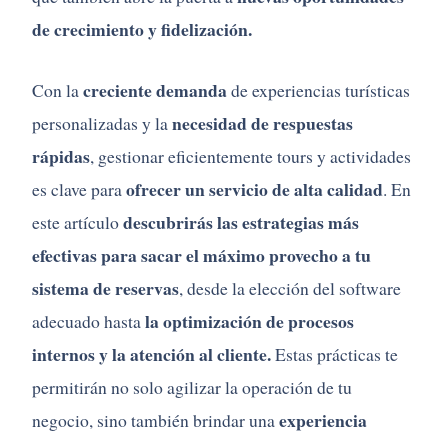
de
crecimiento
y
fidelización.
creciente
demanda
Con
la
de
experiencias
turísticas
necesidad
de
respuestas
personalizadas
y
la
rápidas
,
gestionar
eficientemente
tours
y
actividades
ofrecer
un
servicio
de
alta
calidad
es
clave
para
.
En
descubrirás
las
estrategias
más
este
artículo
efectivas
para
sacar
el
máximo
provecho
a
tu
sistema
de
reservas
,
desde
la
elección
del
software
la
optimización
de
procesos
adecuado
hasta
internos
y
la
atención
al
cliente.
Estas
prácticas
te
permitirán
no
solo
agilizar
la
operación
de
tu
experiencia
negocio,
sino
también
brindar
una