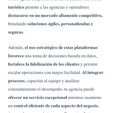
turístico
permite
a
las
agencias
y
operadores
destacarse
en
un
mercado
altamente
competitivo,
soluciones
ágiles,
personalizadas
y
brindando
seguras.
el
uso
estratégico
de
estas
plataformas
Además,
favorece
una
toma
de
decisiones
basada
en
datos,
fortalece
la
fidelización
de
los
clientes
y
permite
Al
integrar
escalar
operaciones
con
mayor
facilidad.
procesos
,
capacitar
al
equipo
y
analizar
constantemente
el
desempeño,
tu
agencia
puede
ofrecer
un
servicio
excepcional
mientras
mantiene
control
eficiente
de
cada
aspecto
del
negocio.
un