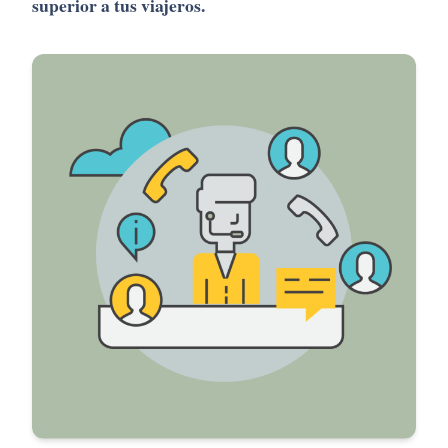
superior
a
tus
viajeros.