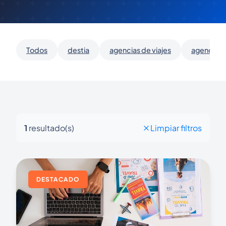
Todos
destia
agencias de viajes
agencias d
1
resultado(s)
Limpiar filtros
DESTACADO