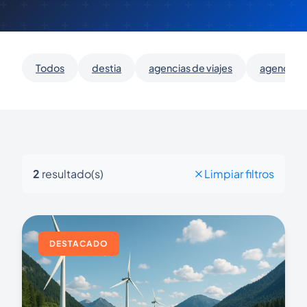
Todos
destia
agencias de viajes
agencias d
2
resultado(s)
Limpiar filtros
DESTACADO